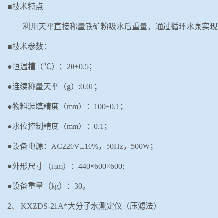
■技术特点
利用天平直接称量铁矿粉吸水后重量，通过循环水泵实现
■技术参数：
●恒温槽（℃）：20±0.5；
●连续称量天平（g）:0.01；
●物料装填精度（
mm
）：
100±
0
.
1
；
●水位控制精度（m
m
）：
0.1；
●设备电源：AC220V±10%，50Hz，
500W；
●外形尺寸（mm）：440×600×600;
●设备重量（kg）：30。
2、
KXZDS-21A
*大分子水测定仪（压滤法）