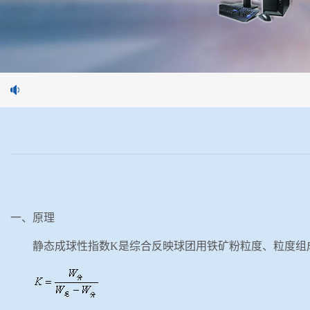
一、原理
静态成球性指数
K是综合反映球团用铁矿粉粒度、粒度组