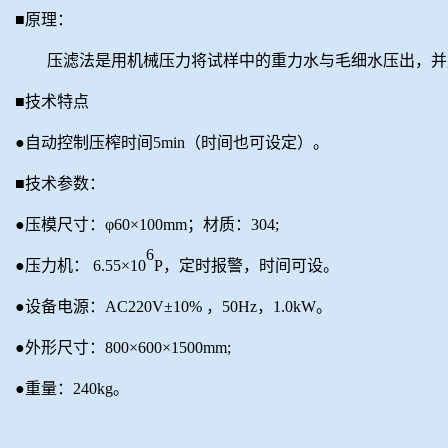
■原理：
压滤法是用机械压力将试样中的重力水与毛细水压出，并
■技术特点
●自动控制压榨时间5min（时间也可设定）。
■技术参数：
●压模尺寸：φ60×100mm
；
材质：
304;
6
●压力机： 6.55×10
P，定时报警，时间可设。
●设备电源：A
C220V
±10%
，
50H
z，
1.
0
kW。
●外形尺寸：800×600×1500mm;
●重量：240kg。