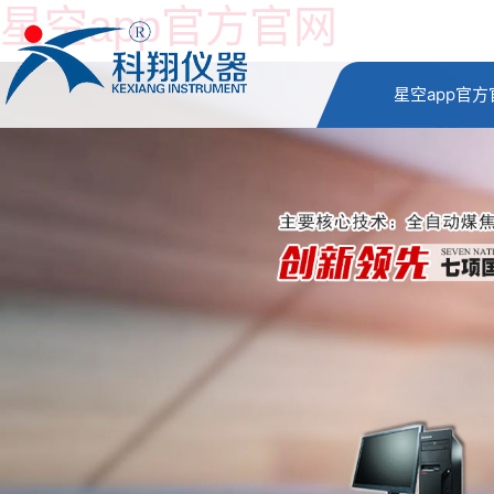
星空app官方官网
星空app官方