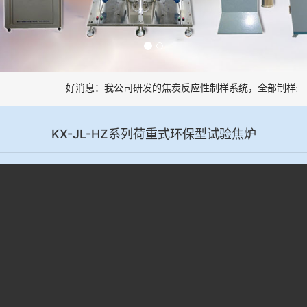
好消息：我公司研发的焦炭反应性制样系统，全部制样过程
KX-JL-HZ系列荷重式环保型试验焦炉