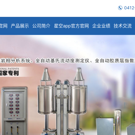
0412
官网
产品展示
公司简介
星空app官方官网
企业业绩
技术交流